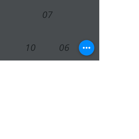
07
10
06
11
© 2015 par AIRTEAM-PARAPENTE . Créé
avec
Wix.com //